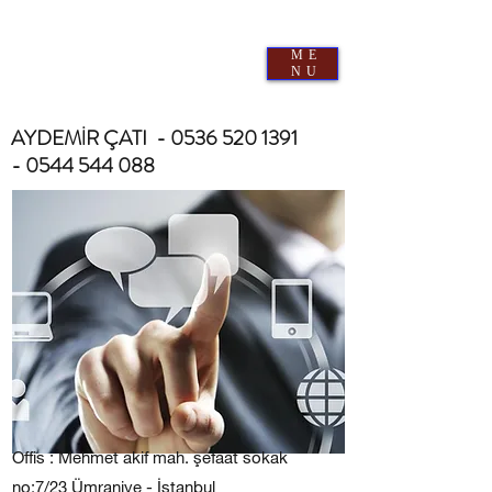
AYDEMİR ÇATI & İZOLASYON
0
536 520 1391
-
0544 544 0882
ME
10 yıl İşçilik garantisi - Uzman Ekip, Proje Desteği-
NU
Hızlı ve Doğru uygulama- Kaliteli İşçilik
AYDEMİR ÇATI -
0536 520 1391
-
0544 544 088
Offis : Mehmet akif mah. şefaat sokak
no:7/23 Ümraniye - İstanbu
l