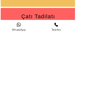
Çatı Tadilatı
Çatı Tadilatı Ataşehir
Çatı Tadilatı Beykoz
WhatsApp
Telefon
Çatı Tadilatı Çekmeköy
Çatı Tadilatı Kadıköy
Çatı Tadilatı Kartal
Çatı Tadilatı Maltepe
Çatı Tadilatı Pendik
Çatı Tadilatı Sancaktepe
Çatı Tadilatı Şile
Çatı Tadilatı Sultanbeyli
Çatı Tadilatı Tuzla
Çatı Tadilatı Ümraniye
Garantili Hizmet