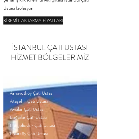
Şeffaf Işıklık Kiremitli Altı Şiltesi İstanbul Çatı
Ustası İzolasyon
KİREMİT AKTARMA FİYATLARI
İSTANBUL ÇATI USTASI
HİZMET BÖLGELERİMİZ
Arnavutköy Çatı Ustası
Ataşehir Çatı Ustası
Avcılar Çatı Ustası
Bağcılar Çatı Ustası
Bahçelievler Çatı Ustası
Bakırköy Çatı Ustası