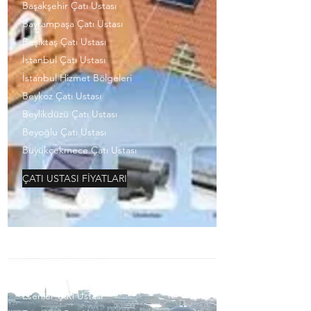
Başakşehir Çatı Ustası
Bayrampaşa Çatı Ustası
Beşiktaş Çatı Ustası
İstanbul Çatı Ustası
İstanbul Hizmet Bölgeleri
Beykoz Çatı Ustası
Beylikdüzü Çatı Ustası
Beyoğlu Çatı Ustası
Büyükçekmece Çatı Ustası
ÇATI USTASI FİYATLARI
Esenler Çatı Ustası