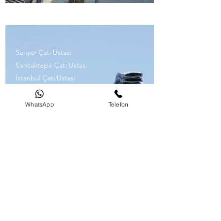
Sarıyer Çatı Ustası
Sancaktepe Çatı Ustası
İstanbul Çatı Ustası
İstanbul Hizmet Bölgeleri
Silivri Çatı Ustası
WhatsApp
Telefon
Sultanbeyli Çatı Ustası
Sultangazi Çatı Ustası
Şile Çatı Ustası
Şişli Çatı Ustası
Tuzla Çatı Ustası
Ümraniye Çatı Ustası
Üsküdar Çatı Ustası
Zeytinburnu Çatı Ustası
İstanbul Çatı Ustası