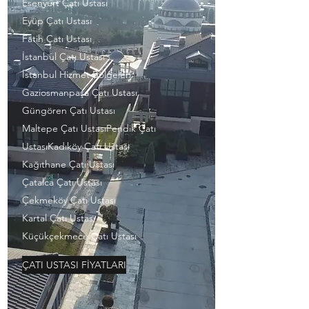
Esenyurt Çatı Ustası
Eyüp Çatı Ustası
Fatih Çatı Ustası
İstanbul Çatı Ustası
İstanbul Hizmet Bölgeleri
Gaziosmanpaşa Çatı Ustası
Güngören Çatı Ustası
Maltepe Çatı UstasıPendik Çatı
UstasıKadıköy Çatı Ustası
Kağıthane Çatı Ustası
Çatalca Çatı Ustası
Çekmeköy Çatı Ustası
Kartal Çatı Ustası
Küçükçekmece Çatı Ustası
ÇATI USTASI FİYATLARI