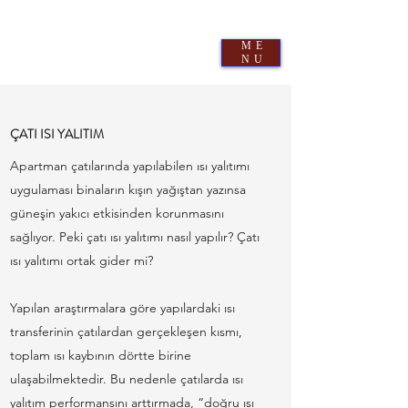
AYDEMİR ÇATI & İZOLASYON
0
536 520 1391
-
0544 544 0882
ME
10 yıl İşçilik garantisi - Uzman Ekip, Proje Desteği-
NU
Hızlı ve Doğru uygulama- Kaliteli İşçilik
ÇATI ISI YALITIM
Apartman çatılarında yapılabilen ısı yalıtımı
uygulaması binaların kışın yağıştan yazınsa
güneşin yakıcı etkisinden korunmasını
sağlıyor. Peki çatı ısı yalıtımı nasıl yapılır? Çatı
ısı yalıtımı ortak gider mi?
Yapılan araştırmalara göre yapılardaki ısı
transferinin çatılardan gerçekleşen kısmı,
toplam ısı kaybının dörtte birine
ulaşabilmektedir. Bu nedenle çatılarda ısı
yalıtım performansını arttırmada, “doğru ısı