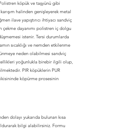
 Polistren köpük ve taşyünü gibi
vı karışım halinden genişleyerek metal
en ilave yapıştırıcı ihtiyacı sandviç
ın çekme dayanımı polistren iç dolgu
üşmemesi istenir. Tersi durumlarda
rtamın sıcaklığı ve nemden etkilenme
 sünmeye neden olabilmesi sandviç
ikleri yoğunlukla birebir ilgili olup,
bilmektedir. PIR köpüklerin PUR
r ikisininde köpürme prosesinin
inden dolayı yukarıda bulunan kısa
durarak bilgi alabilirsiniz. Formu