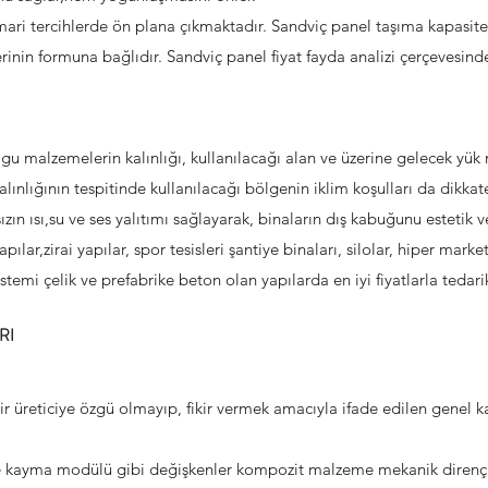
mari tercihlerde ön plana çıkmaktadır. Sandviç panel taşıma kapasit
erinin formuna bağlıdır. Sandviç panel fiyat fayda analizi çerçevesin
u malzemelerin kalınlığı, kullanılacağı alan ve üzerine gelecek yük
ınlığının tespitinde kullanılacağı bölgenin iklim koşulları da dikkate
n ısı,su ve ses yalıtımı sağlayarak, binaların dış kabuğunu estetik ve 
apılar,zirai yapılar, spor tesisleri şantiye binaları, silolar, hiper mark
istemi çelik ve prefabrike beton olan yapılarda en iyi fiyatlarla tedarik 
RI
ir üreticiye özgü olmayıp, fikir vermek amacıyla ifade edilen genel kar
 kayma modülü gibi değişkenler kompozit malzeme mekanik direnç b