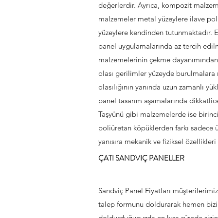
değerlerdir. Ayrıca, kompozit malzemel
malzemeler metal yüzeylere ilave poliü
yüzeylere kendinden tutunmaktadır. EP
panel uygulamalarında az tercih edil
malzemelerinin çekme dayanımından f
olası gerilimler yüzeyde burulmalara 
olasılığının yanında uzun zamanlı yü
panel tasarım aşamalarında dikkatlice 
Taşyünü gibi malzemelerde ise birinci
poliüretan köpüklerden farkı sadece ür
yanısıra mekanik ve fiziksel özellikleri
ÇATI SANDVIÇ PANELLER
Sandviç Panel Fiyatları müşterilerimi
talep formunu doldurarak hemen biziml
doldurduğunuzda en kısa sürede sizinl