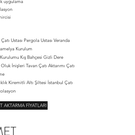
uk uygulama
olasyon
ircisi
l Çatı Ustası Pergola Ustası Veranda
Kamelya Kurulum
Kurulumu Kış Bahçesi Gizli Dere
Oluk İnişleri Tavan Çatı Aktarımı Çatı
tme
şıklık Kiremitli Altı Şiltesi İstanbul Çatı
İzolasyon
İT AKTARMA FİYATLARI
MET