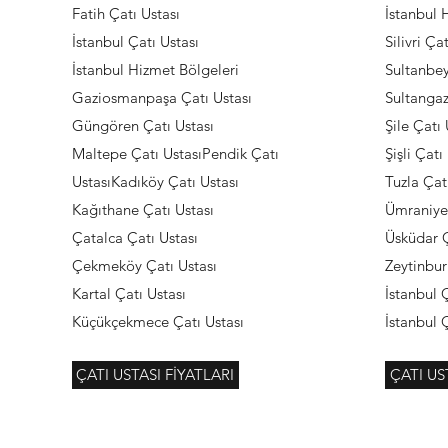
Fatih Çatı Ustası
İstanbul 
İstanbul Çatı Ustası
Silivri Ça
İstanbul Hizmet Bölgeleri
Sultanbey
Gaziosmanpaşa Çatı Ustası
Sultangaz
Güngören Çatı Ustası
Şile Çatı 
Maltepe Çatı UstasıPendik Çatı
Şişli Çatı
UstasıKadıköy Çatı Ustası
Tuzla Çat
Kağıthane Çatı Ustası
Ümraniye 
Çatalca Çatı Ustası
Üsküdar Ç
Çekmeköy Çatı Ustası
Zeytinbur
Kartal Çatı Ustası
İstanbul 
Küçükçekmece Çatı Ustası
İstanbul 
ÇATI USTASI FİYATLARI
ÇATI US