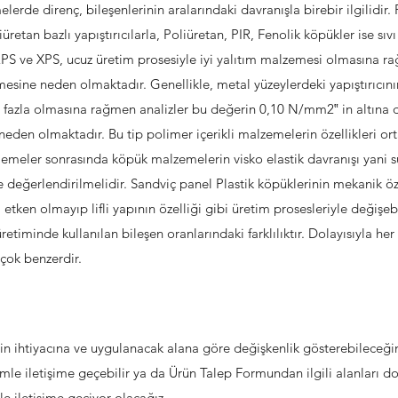
erde direnç, bileşenlerinin aralarındaki davranışla birebir ilgilidir.
retan bazlı yapıştırıcılarla, Poliüretan, PIR, Fenolik köpükler ise sı
S ve XPS, ucuz üretim prosesiyle iyi yalıtım malzemesi olmasına rağm
mesine neden olmaktadır. Genellikle, metal yüzeylerdeki yapıştırıcın
azla olmasına rağmen analizler bu değerin 0,10 N/mm2‟ in altına d
neden olmaktadır. Bu tip polimer içerikli malzemelerin özellikleri o
klemeler sonrasında köpük malzemelerin visko elastik davranışı yani
değerlendirilmelidir. Sandviç panel Plastik köpüklerinin mekanik özell
 etken olmayıp lifli yapının özelliği gibi üretim prosesleriyle değişe
etiminde kullanılan bileşen oranlarındaki farklılıktır. Dolayısıyla he
 çok benzerdir.
zin ihtiyacına ve uygulanacak alana göre değişkenlik gösterebileceğ
e iletişime geçebilir ya da Ürün Talep Formundan ilgili alanları dol
e iletişime geçiyor olacağız.