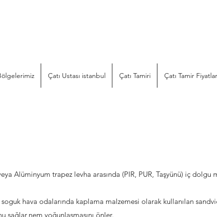
& İZOLASYON
0544 544 0882
man Ekip, Proje Desteği-Hızlı ve Doğru uygulama- Kaliteli İşçilik
ölgelerimiz
Çatı Ustası istanbul
Çatı Tamiri
Çatı Tamir Fiyatlar
 veya Alüminyum trapez levha arasında (PIR, PUR, Taşyünü) iç dolgu ma
a soguk hava odalarında kaplama malzemesi olarak kullanılan sandviç 
yonu sağlar,nem yoğunlaşmasını önler.