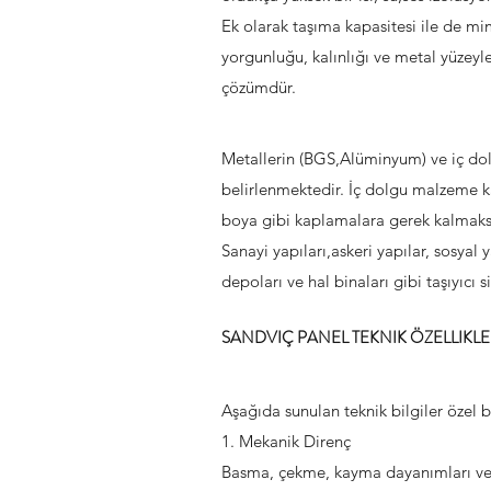
Ek olarak taşıma kapasitesi ile de mi
yorgunluğu, kalınlığı ve metal yüzeyl
çözümdür.
Metallerin (BGS,Alüminyum) ve iç dolg
belirlenmektedir. İç dolgu malzeme kal
boya gibi kaplamalara gerek kalmaksızı
Sanayi yapıları,askeri yapılar, sosyal y
depoları ve hal binaları gibi taşıyıcı s
SANDVIÇ PANEL TEKNIK ÖZELLIKLE
Aşağıda sunulan teknik bilgiler özel b
1. Mekanik Direnç
Basma, çekme, kayma dayanımları ve