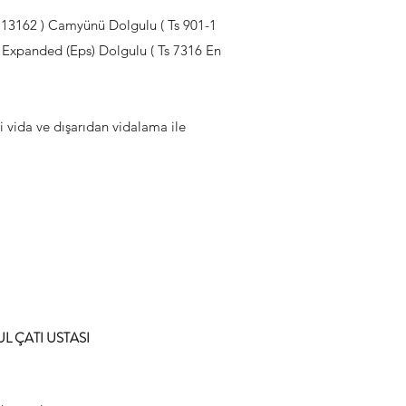
n 13162 ) Camyünü Dolgulu ( Ts 901-1
ve Expanded (Eps) Dolgulu ( Ts 7316 En
li vida ve dışarıdan vidalama ile
L ÇATI USTASI