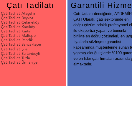
Çatı Tadilatı
Garantili Hizme
Çatı Tadilatı Ataşehir
Çatı Ustası dendiğinde, AYDEMİR
Çatı Tadilatı Beykoz
ÇATI Olarak, çatı sektöründe en
Çatı Tadilatı Çekmeköy
doğru çözüm odaklı profesyonel e
Çatı Tadilatı Kadıköy
ile ekspertizi yapan ve bununla
Çatı Tadilatı Kartal
Çatı Tadilatı Maltepe
birlikte en doğru çözümleri, en uy
Çatı Tadilatı Pendik
fiyatlarla sözleşme garantisi
Çatı Tadilatı Sancaktepe
kapsamında müşterilerine sunan 
Çatı Tadilatı Şile
yapmış olduğu işlerde %100 garan
Çatı Tadilatı Sultanbeyli
Çatı Tadilatı Tuzla
veren lider çatı firmaları arasında 
Çatı Tadilatı Ümraniye
almaktadır.