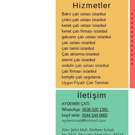
Hizmetler
Bakır çatı ustası istanbul
çinko çatı ustası istanbul
kenet çatı ustası istanbul
kenet çatı firması istanbul
galvaniz çatı ustası istanbul
çatı ustası istanbul
çatı tamiri istanbul
Çatı aktarma istanbul
eternit çatı istanbul
ondulin çatı ustası istanbul
çatı firması istanbul
komple çatı uygulama
Uygun Fiyatlı Çatı Tamiratı
İletişim
AYDEMİR ÇATI
WhatsApp:
0536 520 1391
keşif ekibi:
0544 544 0882
aydemircati@hotmail.com
Altın Şehir Mah, Meltem Sokak
No:34/2, Altınşehir Mahallesi, 34444