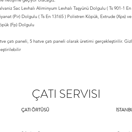
 Galvaniz Sac Levhalı Aliminyum Levhalı Taşyünü Dolgulu ( Ts 901-1 E
ziyanat (Pir) Dolgulu ( Ts En 13165 ) Polistren Köpük, Extrude (Xps) 
öpük (Fp) Dolgulu
ve çatı paneli, 5 hatve çatı paneli olarak üretimi gerçekleştirilir. Giz
ştirilebilir
ÇATI SERVISI
ÇATI ÖRTÜSÜ
İSTANBU