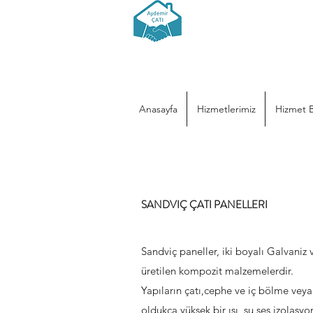
AYDEMİR ÇATI 
0
536 520 1391
-
10 yıl İşçilik garantisi - Uz
Anasayfa
Hizmetlerimiz
Hizmet B
SANDVIÇ ÇATI PANELLERI
Sandviç paneller, iki boyalı Galvaniz
üretilen kompozit malzemelerdir.
Yapıların çatı,cephe ve iç bölme vey
oldukça yüksek bir ısı, su,ses izolas