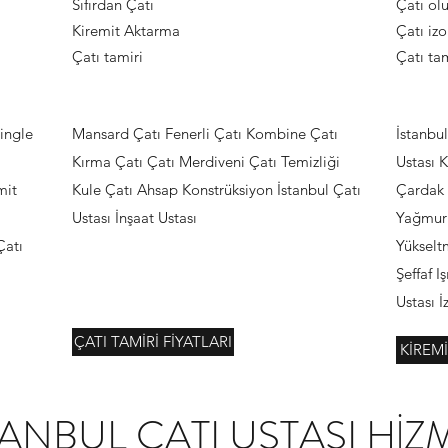
Sıfırdan Çatı
Çatı ol
Kiremit Aktarma
Çatı iz
Çatı tamiri
Çatı tam
ingle
Mansard Çatı Fenerli Çatı Kombine Çatı
İstanbu
Kırma Çatı Çatı Merdiveni Çatı Temizliği
Ustası 
mit
Kule Çatı Ahsap Konstrüksiyon İstanbul Çatı
Çardak 
Ustası İnşaat Ustası
Yağmur 
Çatı
Yüksel
Şeffaf I
Ustası 
ÇATI TAMİRİ FİYATLARI
KİREM
TANBUL ÇATI USTASI HİZ