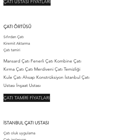
ÇATI USTASI FİYATLARI
ÇATI ÖRTÜSÜ
Sıfırdan Çatı
Kiremit Aktarma
Çatı tamiri
Mansard Çatı Fenerli Çatı Kombine Çatı
Kırma Çatı Çatı Merdiveni Çatı Temizliği
Kule Çatı Ahsap Konstrüksiyon İstanbul Çatı
Ustası İnşaat Ustası
ÇATI TAMİRİ FİYATLARI
İSTANBUL ÇATI USTASI
Çatı oluk uygulama
Çatı izolasyon