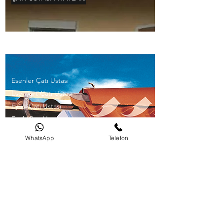
Esenler Çatı Ustası
Esenyurt Çatı Ustası
Eyüp Çatı Ustası
Fatih Çatı Ustası
İstanbul Çatı Ustası
WhatsApp
Telefon
İstanbul Hizmet Bölgeleri
Gaziosmanpaşa Çatı Ustası
Güngören Çatı Ustası
Maltepe Çatı UstasıPendik Çatı
UstasıKadıköy Çatı Ustası
Kağıthane Çatı Ustası