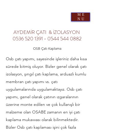
AYDEMİR ÇATI & İZOLASYON
0
536 520 1391
-
0544 544 0882
ME
10 yıl İşçilik garantisi - Uzman Ekip, Proje Desteği-
NU
Hızlı ve Doğru uygulama- Kaliteli İşçilik
AYDEMİR ÇATI & İZOLASYON
0536 520 1391 - 0544
544 0882
OSB Çatı Kaplama
Osb çatı yapımı, sayesinde işleriniz daha kısa
sürede bitmiş oluyor. Bizler genel olarak çatı
izolasyon, şıngıl çatı kaplama, arduazlı kumlu
membran çatı yapımı vs. çatı
uygulamalarında uygulamaktayız. Osb çatı
yapımı, genel olarak çatının ızgaralarının
üzerine monte edilen ve çok kullanışlı bir
malzeme olan OSABE zamanın en iyi çatı
kaplama mukavvası olarak bilinmektedir.
Bizler Osb çatı kaplaması işini çok fazla