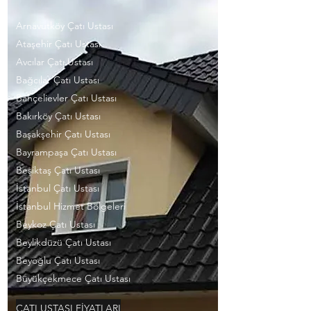
Arnavutköy Çatı Ustası
Ataşehir Çatı Ustası
Avcılar Çatı Ustası
Bağcılar Çatı Ustası
Bahçelievler Çatı Ustası
Bakırköy Çatı Ustası
Başakşehir Çatı Ustası
Bayrampaşa Çatı Ustası
Beşiktaş Çatı Ustası
İstanbul Çatı Ustası
İstanbul Hizmet Bölgeleri
Beykoz Çatı Ustası
Beylikdüzü Çatı Ustası
Beyoğlu Çatı Ustası
Büyükçekmece Çatı Ustası
ÇATI USTASI FİYATLARI