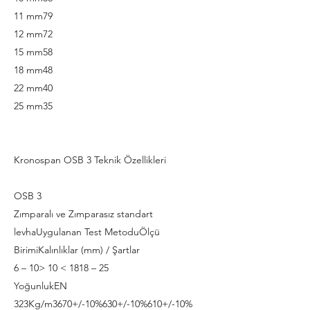
11 mm79
12 mm72
15 mm58
18 mm48
22 mm40
25 mm35
Kronospan OSB 3 Teknik Özellikleri
OSB 3
Zımparalı ve Zımparasız standart
levhaUygulanan Test MetoduÖlçü
BirimiKalınlıklar (mm) / Şartlar
6 – 10> 10 < 1818 – 25
YoğunlukEN
323Kg/m3670+/-10%630+/-10%610+/-10%