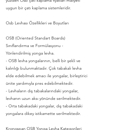
yüzden Osb çatı kaplama fiyatları maliyeti
uygun bir çatı kaplama sistemleridir.
Osb Levhası Özellikleri ve Boyutları
OSB (Oriented Standart Boards)
Sınıflandırma ve Formülasyonu -
Yönlendirilmiş yonga levha.
- OSB levha yongalarının, belli bir şekli ve
kalınlığı bulunmaktadır. Çok tabakalı levha
elde edebilmek amacı ile yongalar, birleştirici
ünite yardımıyla pres edebilmektedir.
- Levhaların dış tabakalarındaki yongalar,
levhanın uzun aksı yönünde serilmektedir.
- Orta tabakadaki yongalar, dış tabakadaki
yongalara dikey istikamette serilmektedir.
Kronospan OSB Yonga Levha Kategorileri