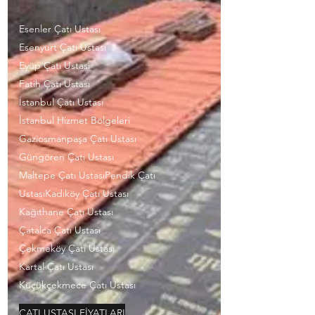
Esenler Çatı Ustası
Esenyurt Çatı Ustası
Eyüp Çatı Ustası
Fatih Çatı Ustası
İstanbul Çatı Ustası
İstanbul Hizmet Bölgeleri
Gaziosmanpaşa Çatı Ustası
Güngören Çatı Ustası
Maltepe Çatı UstasıPendik Çatı
UstasıKadıköy Çatı Ustası
Kağıthane Çatı Ustası
Çatalca Çatı Ustası
Çekmeköy Çatı Ustası
Kartal Çatı Ustası
Küçükçekmece Çatı Ustası
ÇATI USTASI FİYATLARI