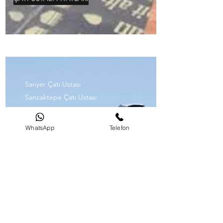
Sarıyer Çatı Ustası
Sancaktepe Çatı Ustası
İstanbul Çatı Ustası
İstanbul Hizmet Bölgeleri
WhatsApp
Telefon
Silivri Çatı Ustası
Sultanbeyli Çatı Ustası
Sultangazi Çatı Ustası
Şile Çatı Ustası
Şişli Çatı Ustası
Tuzla Çatı Ustası
Ümraniye Çatı Ustası