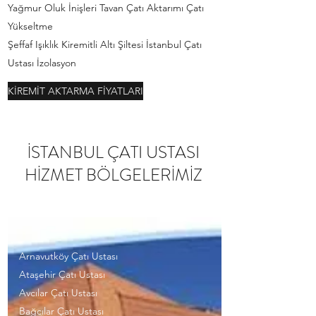
Yağmur Oluk İnişleri Tavan Çatı Aktarımı Çatı
Yükseltme
Şeffaf Işıklık Kiremitli Altı Şiltesi İstanbul Çatı
Ustası İzolasyon
KİREMİT AKTARMA FİYATLARI
İSTANBUL ÇATI USTASI
HİZMET BÖLGELERİMİZ
Arnavutköy Çatı Ustası
Ataşehir Çatı Ustası
Avcılar Çatı Ustası
Bağcılar Çatı Ustası