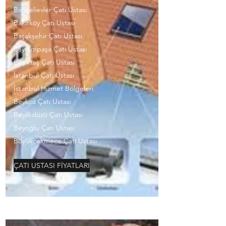
Bahçelievler Çatı Ustası
Bakırköy Çatı Ustası
Başakşehir Çatı Ustası
Bayrampaşa Çatı Ustası
Beşiktaş Çatı Ustası
İstanbul Çatı Ustası
İstanbul Hizmet Bölgeleri
Beykoz Çatı Ustası
Beylikdüzü Çatı Ustası
Beyoğlu Çatı Ustası
Büyükçekmece Çatı Ustası
ÇATI USTASI FİYATLARI