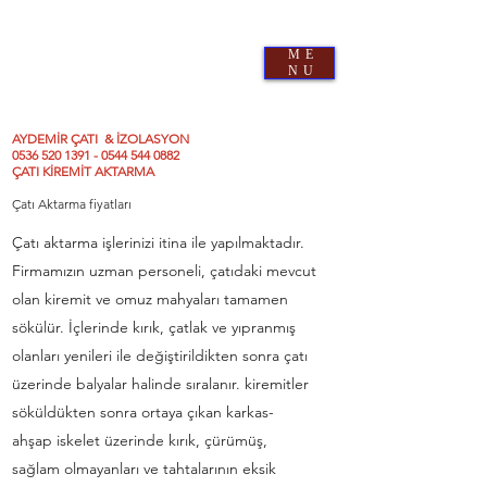
AYDEMİR ÇATI & İZOLASYON
0
536 520 1391
-
0544 544 0882
ME
10 yıl İşçilik garantisi - Uzman Ekip, Proje Desteği-
NU
Hızlı ve Doğru uygulama- Kaliteli İşçilik
AYDEMİR ÇATI & İZOLASYON
0536 520 1391 - 0544 544 0882
ÇATI KİREMİT AKTARMA
Çatı Aktarma fiyatları
Çatı aktarma işlerinizi itina ile yapılmaktadır.
Firmamızın uzman personeli, çatıdaki mevcut
olan kiremit ve omuz mahyaları tamamen
sökülür. İçlerinde kırık, çatlak ve yıpranmış
olanları yenileri ile değiştirildikten sonra çatı
üzerinde balyalar halinde sıralanır. kiremitler
söküldükten sonra ortaya çıkan karkas-
ahşap iskelet üzerinde kırık, çürümüş,
sağlam olmayanları ve tahtalarının eksik